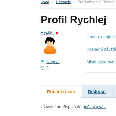
Úvod
Uživatelé
Profil uživatele Rychlej
Profil Rychlej
Rychlej
Jméno a příjmení
Poslední návšt
Napsat
Místo pozorován
2
Počasí u vás
Diskuse
Uživatel nepřispívá do
počasí u vás
.