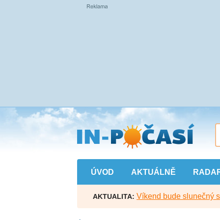
Přejít
na
hlavní
obsah
ÚVOD
AKTUÁLNĚ
RADA
Víkend bude slunečný s l
AKTUALITA: