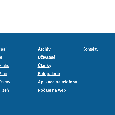
así
Archiv
Kontakty
l
Uživatelé
Prahu
Články
Brno
Fotogalerie
Ostravu
Aplikace na telefony
Plzeň
Počasí na web