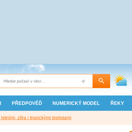
R
PŘEDPOVĚĎ
NUMERICKÝ
MODEL
ŘEKY
etními, zítra i tropickými teplotami