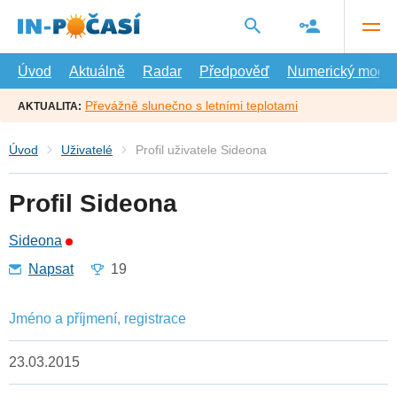
Přejít
na
hlavní
obsah
Úvod
Aktuálně
Radar
Předpověď
Numerický model
Převážně slunečno s letními teplotami
AKTUALITA:
Úvod
Uživatelé
Profil uživatele Sideona
Profil Sideona
Sideona
Napsat
19
Jméno a příjmení, registrace
23.03.2015