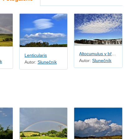
Altocumulus v březnu
Lenticularis
Autor:
Slunečník
k
Autor:
Slunečník