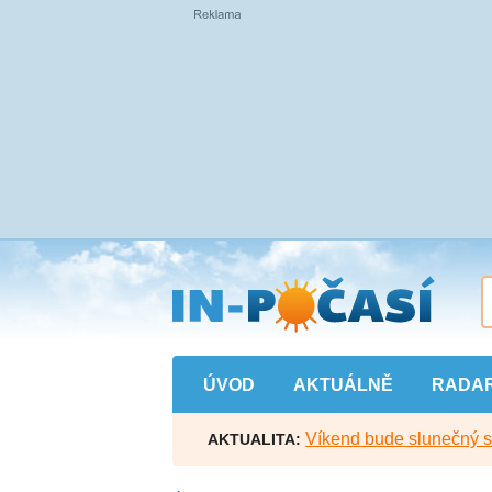
Přejít
na
hlavní
obsah
ÚVOD
AKTUÁLNĚ
RADA
Víkend bude slunečný s l
AKTUALITA: