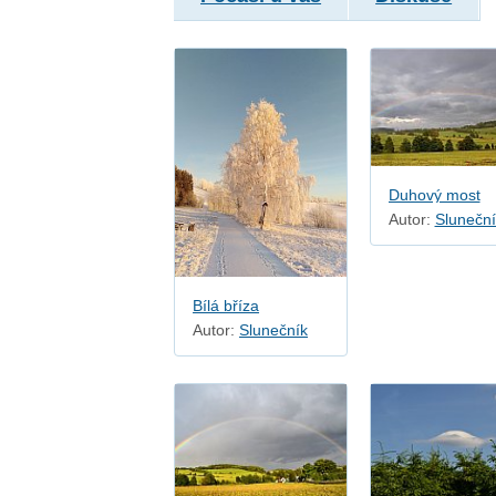
Duhový most
Autor:
Sluneční
Bílá bříza
Autor:
Slunečník