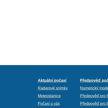
Aktuální počasí
Předpověď poč
Radarové snímky
Numerický mode
Meteostanice
Předpověď pro 
Počasí u vás
Předpověď pro 