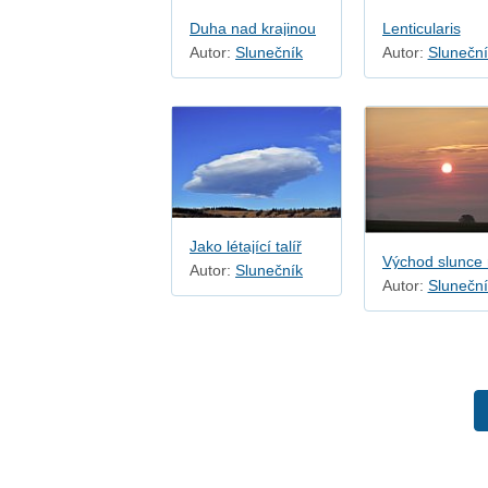
Duha nad krajinou
Lenticularis
Autor:
Slunečník
Autor:
Sluneční
Jako létající talíř
Autor:
Slunečník
Autor:
Sluneční