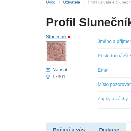
Úvod
Uživatelé
Profil uživatele Slunečn
Profil Sluneční
Slunečník
Jméno a příjmení
Poslední návšt
Napsat
Email
17391
Místo pozorován
Zájmy a záliby
Počasí u vás
Diskuse