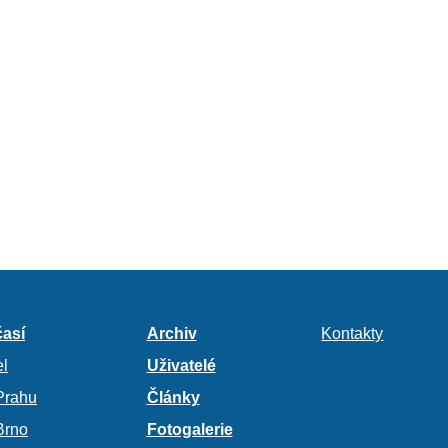
así
Archiv
Kontakty
l
Uživatelé
Prahu
Články
Brno
Fotogalerie