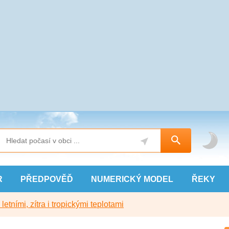
R
PŘEDPOVĚĎ
NUMERICKÝ
MODEL
ŘEKY
etními, zítra i tropickými teplotami