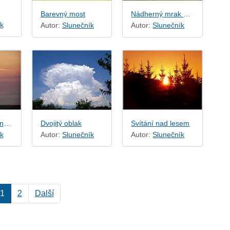
Barevný most
Nádherný mrak nad krajinou
k
Autor:
Slunečník
Autor:
Slunečník
Východ slunce nad Bruntálem
Dvojitý oblak
Svítání nad lesem
k
Autor:
Slunečník
Autor:
Slunečník
1
2
Další