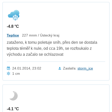
-4.8 °C
Teplice
227 mnm / Ústecký kraj
zataženo, k tomu poletuje sníh, přes den se dostala
teplota téměř k nule, od cca 19h, se rozfoukalo z
východu a začalo se ochlazovat
24.01.2014, 23:02
Zaslal/a:
storm_ice
1 cm
-4.1 °C