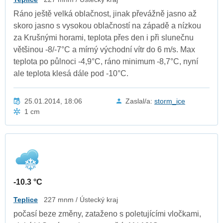
Ráno ještě velká oblačnost, jinak převážně jasno až
skoro jasno s vysokou oblačností na západě a nízkou
za Krušnými horami, teplota přes den i při slunečnu
většinou -8/-7°C a mírný východní vítr do 6 m/s. Max
teplota po půlnoci -4,9°C, ráno minimum -8,7°C, nyní
ale teplota klesá dále pod -10°C.
25.01.2014, 18:06
Zaslal/a:
storm_ice
1 cm
-10.3 °C
Teplice
227 mnm / Ústecký kraj
počasí beze změny, zataženo s poletujícími vločkami,