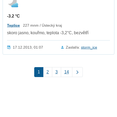
-3.2 °C
Teplice
227 mnm / Ústecký kraj
skoro jasno, kouřmo, teplota -3,2°C, bezvětří
17.12.2013, 01:07
Zaslal/a:
storm_ice
1
2
3
14