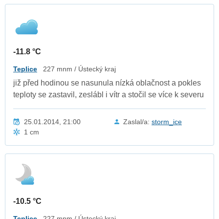
-11.8 °C
Teplice
227 mnm / Ústecký kraj
již před hodinou se nasunula nízká oblačnost a pokles
teploty se zastavil, zeslábl i vítr a stočil se více k severu
25.01.2014, 21:00
Zaslal/a:
storm_ice
1 cm
-10.5 °C
Teplice
227 mnm / Ústecký kraj