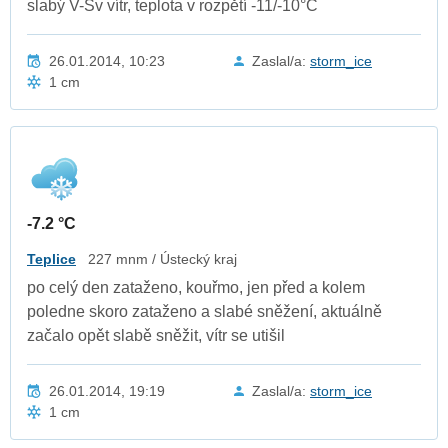
slabý V-Sv vítr, teplota v rozpětí -11/-10°C
26.01.2014, 10:23
Zaslal/a:
storm_ice
1 cm
-7.2 °C
Teplice
227 mnm / Ústecký kraj
po celý den zataženo, kouřmo, jen před a kolem
poledne skoro zataženo a slabé sněžení, aktuálně
začalo opět slabě sněžit, vítr se utišil
26.01.2014, 19:19
Zaslal/a:
storm_ice
1 cm