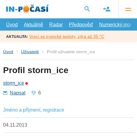
Přejít
na
hlavní
obsah
Úvod
Aktuálně
Radar
Předpověď
Numerický model
Vrací se tropické teploty, zítra až 35 °C
AKTUALITA:
Úvod
Uživatelé
Profil uživatele storm_ice
Profil storm_ice
storm_ice
Napsat
6
Jméno a příjmení, registrace
04.11.2013