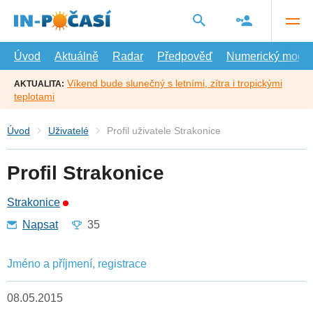
Přejít
na
hlavní
obsah
Úvod
Aktuálně
Radar
Předpověď
Numerický model
Víkend bude slunečný s letními, zítra i tropickými
AKTUALITA:
teplotami
Úvod
Uživatelé
Profil uživatele Strakonice
Profil Strakonice
Strakonice
Napsat
35
Jméno a příjmení, registrace
08.05.2015