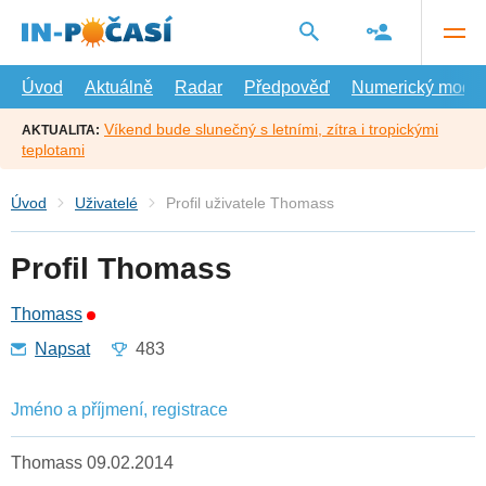
Přejít
na
hlavní
obsah
Úvod
Aktuálně
Radar
Předpověď
Numerický model
Víkend bude slunečný s letními, zítra i tropickými
AKTUALITA:
teplotami
Úvod
Uživatelé
Profil uživatele Thomass
Profil Thomass
Thomass
Napsat
483
Jméno a příjmení, registrace
Thomass 09.02.2014