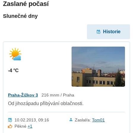
Zaslané počasí
Slunečné dny
Historie
-4 °C
Praha-Žižkov 3
216 mnm / Praha
Od jihozápadu přibývání oblačnosti.
10.02.2013, 09:16
Zaslal/a:
Tom01
Pěkné
+1