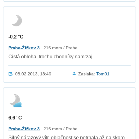
-0.2 °C
Praha-Žižkov 3
216 mnm / Praha
Čistá obloha, trochu chodníky namrzaj
08.02.2013, 18:46
Zaslal/a:
Tom01
6.6 °C
Praha-Žižkov 3
216 mnm / Praha
Silný nárazový vítr, oblačnost se potrhala až na skoro