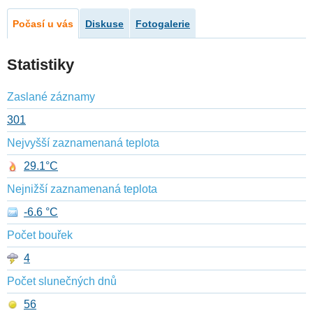
Počasí u vás
Diskuse
Fotogalerie
Statistiky
Zaslané záznamy
301
Nejvyšší zaznamenaná teplota
29.1°C
Nejnižší zaznamenaná teplota
-6.6 °C
Počet bouřek
4
Počet slunečných dnů
56