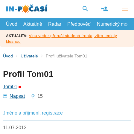
Přejít
na
hlavní
obsah
Úvod
Aktuálně
Radar
Předpověď
Numerický model
Vlnu veder přeruší studená fronta, zítra teploty
AKTUALITA:
klesnou
Úvod
Uživatelé
Profil uživatele Tom01
Profil Tom01
Tom01
Napsat
15
Jméno a příjmení, registrace
11.07.2012