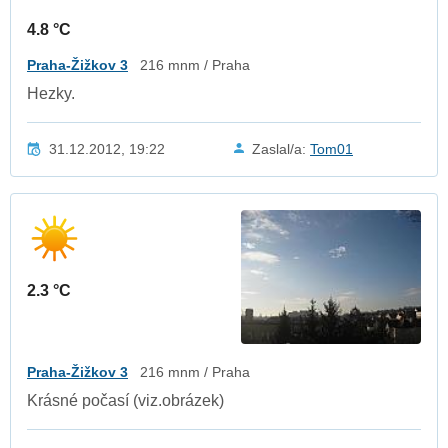
4.8 °C
Praha-Žižkov 3
216 mnm / Praha
Hezky.
31.12.2012, 19:22
Zaslal/a:
Tom01
2.3 °C
Praha-Žižkov 3
216 mnm / Praha
Krásné počasí (viz.obrázek)