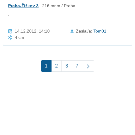
Praha-Žižkov 3
216 mnm / Praha
.
14.12.2012, 14:10
Zaslal/a:
Tom01
4 cm
1
2
3
7