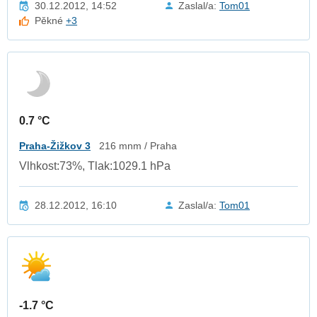
30.12.2012, 14:52
Zaslal/a:
Tom01
Pěkné
+3
0.7 °C
Praha-Žižkov 3
216 mnm / Praha
Vlhkost:73%, Tlak:1029.1 hPa
28.12.2012, 16:10
Zaslal/a:
Tom01
-1.7 °C