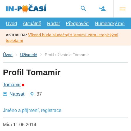
Přejít
na
hlavní
obsah
Úvod
Aktuálně
Radar
Předpověď
Numerický model
Víkend bude slunečný s letními, zítra i tropickými
AKTUALITA:
teplotami
Úvod
Uživatelé
Profil uživatele Tomamir
Profil Tomamir
Tomamir
Napsat
37
Jméno a příjmení, registrace
Míra 11.06.2014