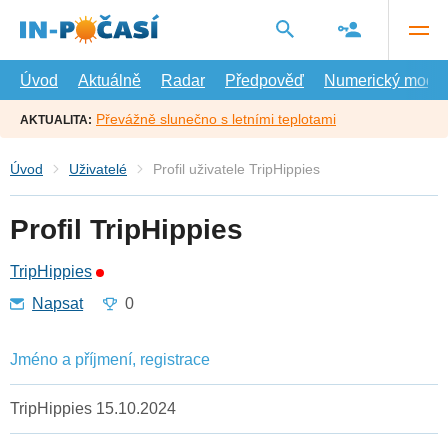
Přejít
na
hlavní
obsah
Úvod
Aktuálně
Radar
Předpověď
Numerický model
Převážně slunečno s letními teplotami
AKTUALITA:
Úvod
Uživatelé
Profil uživatele TripHippies
Profil TripHippies
TripHippies
Napsat
0
Jméno a příjmení, registrace
TripHippies 15.10.2024