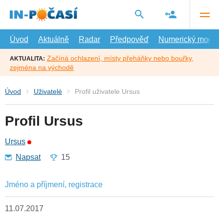
Přejít
na
hlavní
obsah
Úvod
Aktuálně
Radar
Předpověď
Numerický model
Začíná ochlazení, místy přeháňky nebo bouřky,
AKTUALITA:
zejména na východě
Úvod
Uživatelé
Profil uživatele Ursus
Profil Ursus
Ursus
Napsat
15
Jméno a příjmení, registrace
11.07.2017