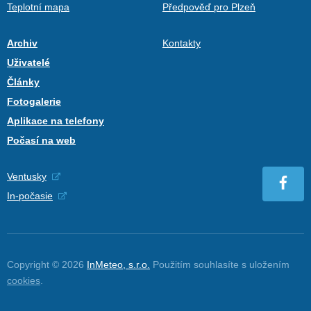
Teplotní mapa
Předpověď pro Plzeň
Archiv
Kontakty
Uživatelé
Články
Fotogalerie
Aplikace na telefony
Počasí na web
Ventusky
In-počasie
Copyright © 2026
InMeteo, s.r.o.
Použitím souhlasíte s uložením
cookies
.