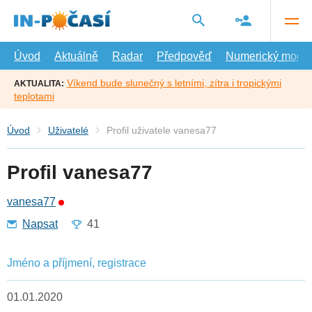
Přejít
na
hlavní
obsah
Úvod
Aktuálně
Radar
Předpověď
Numerický model
Víkend bude slunečný s letními, zítra i tropickými
AKTUALITA:
teplotami
Úvod
Uživatelé
Profil uživatele vanesa77
Profil vanesa77
vanesa77
Napsat
41
Jméno a příjmení, registrace
01.01.2020