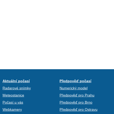
Aktuální počasí
Předpověď počasí
Radarové snímky
Numerický model
Meteostanice
Předpověď pro Prahu
Počasí u vás
Předpověď pro Brno
Webkamery
Předpověď pro Ostravu