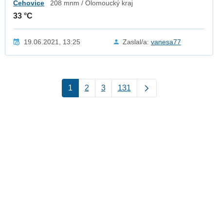
Čehovice
208 mnm / Olomoucký kraj
33 °C
19.06.2021, 13:25
Zaslal/a:
vanesa77
1
2
3
131