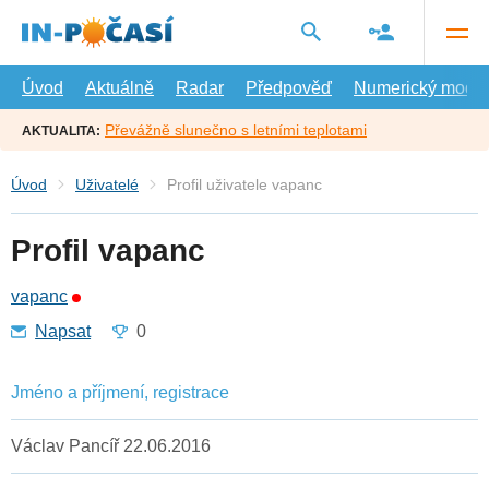
Přejít
na
hlavní
obsah
Úvod
Aktuálně
Radar
Předpověď
Numerický model
Převážně slunečno s letními teplotami
AKTUALITA:
Úvod
Uživatelé
Profil uživatele vapanc
Profil vapanc
vapanc
Napsat
0
Jméno a příjmení, registrace
Václav Pancíř 22.06.2016