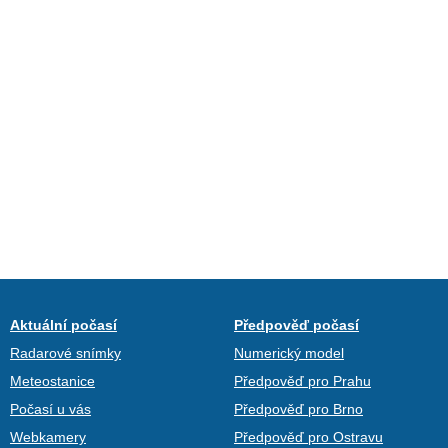
Aktuální počasí
Předpověď počasí
Radarové snímky
Numerický model
Meteostanice
Předpověď pro Prahu
Počasí u vás
Předpověď pro Brno
Webkamery
Předpověď pro Ostravu