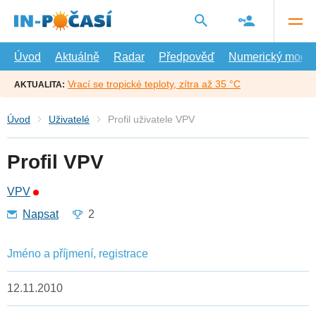
Přejít
na
hlavní
obsah
Úvod
Aktuálně
Radar
Předpověď
Numerický model
Vrací se tropické teploty, zítra až 35 °C
AKTUALITA:
Úvod
Uživatelé
Profil uživatele VPV
Profil VPV
VPV
Napsat
2
Jméno a příjmení, registrace
12.11.2010