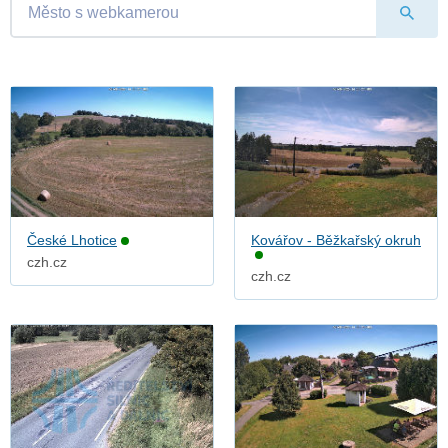
České Lhotice
Kovářov - Běžkařský okruh
czh.cz
czh.cz