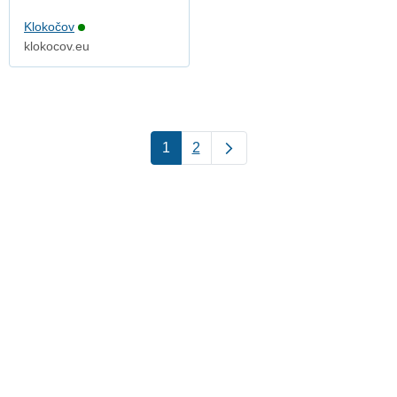
Klokočov
klokocov.eu
1
2