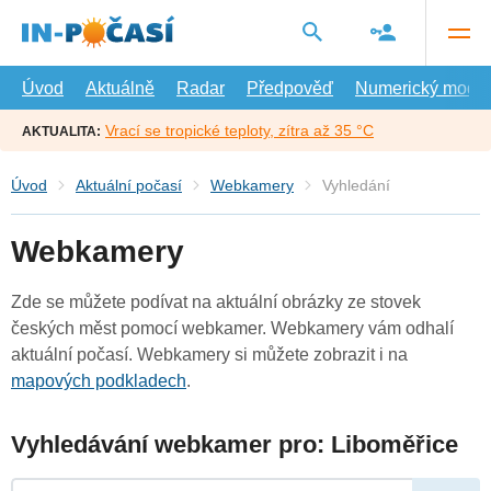
Přejít
na
hlavní
obsah
Úvod
Aktuálně
Radar
Předpověď
Numerický model
Vrací se tropické teploty, zítra až 35 °C
AKTUALITA:
Úvod
Aktuální počasí
Webkamery
Vyhledání
Webkamery
Zde se můžete podívat na aktuální obrázky ze stovek
českých měst pomocí webkamer. Webkamery vám odhalí
aktuální počasí. Webkamery si můžete zobrazit i na
mapových podkladech
.
Vyhledávání webkamer pro: Liboměřice