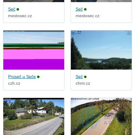
Seč
Seč
mestosec.cz
mestosec.cz
Proseč u Seče
Seč
czh.cz
chmi.cz