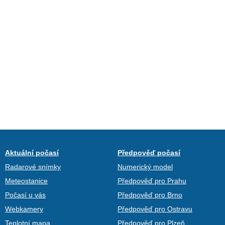
Aktuální počasí
Předpověď počasí
Radarové snímky
Numerický model
Meteostanice
Předpověď pro Prahu
Počasí u vás
Předpověď pro Brno
Webkamery
Předpověď pro Ostravu
Teplotní mapa
Předpověď pro Plzeň