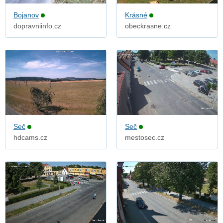
Bojanov
Krásné
dopravniinfo.cz
obeckrasne.cz
Seč
Seč
hdcams.cz
mestosec.cz