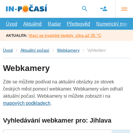
Přejít
na
hlavní
obsah
Úvod
Aktuálně
Radar
Předpověď
Numerický model
Vrací se tropické teploty, zítra až 35 °C
AKTUALITA:
Úvod
Aktuální počasí
Webkamery
Vyhledání
Webkamery
Zde se můžete podívat na aktuální obrázky ze stovek
českých měst pomocí webkamer. Webkamery vám odhalí
aktuální počasí. Webkamery si můžete zobrazit i na
mapových podkladech
.
Vyhledávání webkamer pro: Jihlava