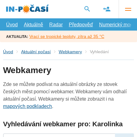
Přejít
na
hlavní
obsah
Úvod
Aktuálně
Radar
Předpověď
Numerický model
Vrací se tropické teploty, zítra až 35 °C
AKTUALITA:
Úvod
Aktuální počasí
Webkamery
Vyhledání
Webkamery
Zde se můžete podívat na aktuální obrázky ze stovek
českých měst pomocí webkamer. Webkamery vám odhalí
aktuální počasí. Webkamery si můžete zobrazit i na
mapových podkladech
.
Vyhledávání webkamer pro: Karolinka