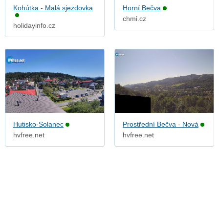
Kohútka - Malá sjezdovka
Horní Bečva
chmi.cz
holidayinfo.cz
Hutisko-Solanec
Prostřední Bečva - Nová
hvfree.net
hvfree.net