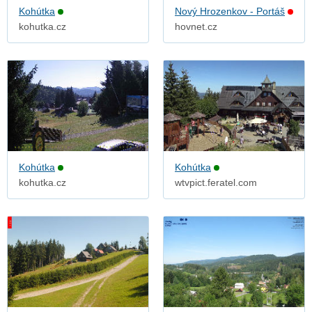
Kohútka
Nový Hrozenkov - Portáš
kohutka.cz
hovnet.cz
Kohútka
Kohútka
kohutka.cz
wtvpict.feratel.com