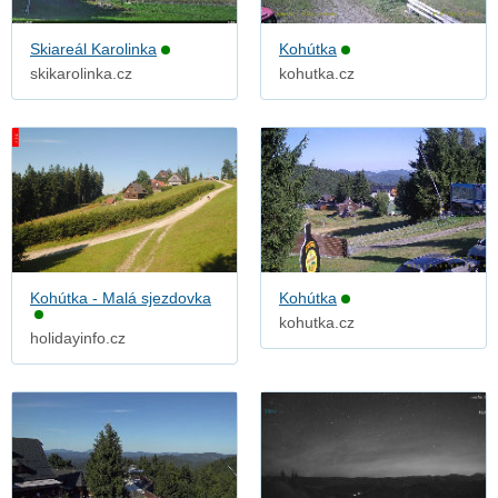
Skiareál Karolinka
Kohútka
skikarolinka.cz
kohutka.cz
Kohútka - Malá sjezdovka
Kohútka
kohutka.cz
holidayinfo.cz