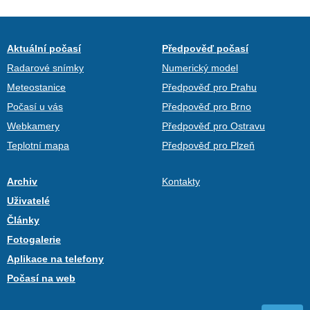
Aktuální počasí
Předpověď počasí
Radarové snímky
Numerický model
Meteostanice
Předpověď pro Prahu
Počasí u vás
Předpověď pro Brno
Webkamery
Předpověď pro Ostravu
Teplotní mapa
Předpověď pro Plzeň
Archiv
Kontakty
Uživatelé
Články
Fotogalerie
Aplikace na telefony
Počasí na web