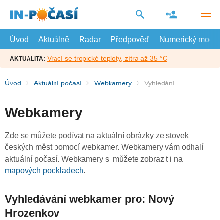
Přejít
na
hlavní
obsah
Úvod
Aktuálně
Radar
Předpověď
Numerický model
Vrací se tropické teploty, zítra až 35 °C
AKTUALITA:
Úvod
Aktuální počasí
Webkamery
Vyhledání
Webkamery
Zde se můžete podívat na aktuální obrázky ze stovek
českých měst pomocí webkamer. Webkamery vám odhalí
aktuální počasí. Webkamery si můžete zobrazit i na
mapových podkladech
.
Vyhledávání webkamer pro: Nový
Hrozenkov