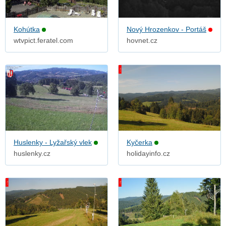
Kohútka
Nový Hrozenkov - Portáš
wtvpict.feratel.com
hovnet.cz
Huslenky - Lyžařský vlek
Kyčerka
huslenky.cz
holidayinfo.cz