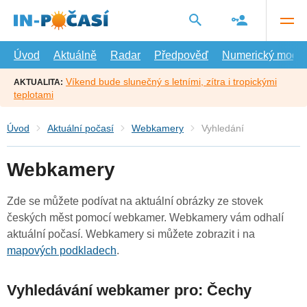
Přejít
na
hlavní
obsah
Úvod
Aktuálně
Radar
Předpověď
Numerický model
Víkend bude slunečný s letními, zítra i tropickými
AKTUALITA:
teplotami
Úvod
Aktuální počasí
Webkamery
Vyhledání
Webkamery
Zde se můžete podívat na aktuální obrázky ze stovek
českých měst pomocí webkamer. Webkamery vám odhalí
aktuální počasí. Webkamery si můžete zobrazit i na
mapových podkladech
.
Vyhledávání webkamer pro: Čechy