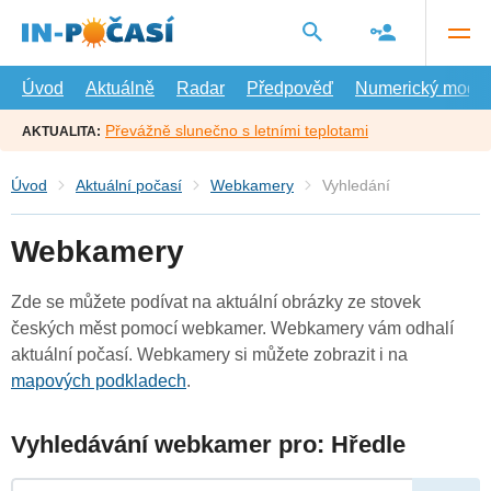
Přejít
na
hlavní
obsah
Úvod
Aktuálně
Radar
Předpověď
Numerický model
Převážně slunečno s letními teplotami
AKTUALITA:
Úvod
Aktuální počasí
Webkamery
Vyhledání
Webkamery
Zde se můžete podívat na aktuální obrázky ze stovek
českých měst pomocí webkamer. Webkamery vám odhalí
aktuální počasí. Webkamery si můžete zobrazit i na
mapových podkladech
.
Vyhledávání webkamer pro: Hředle