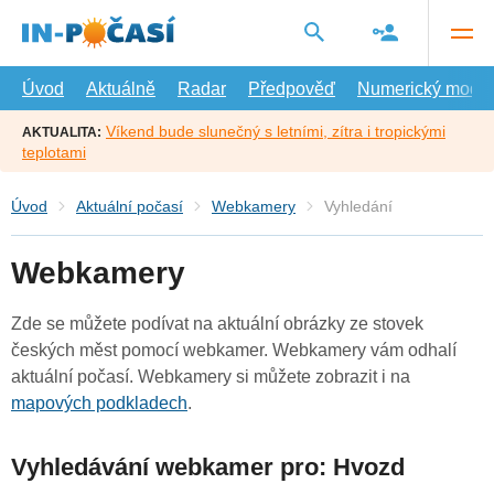
Přejít
na
hlavní
obsah
Úvod
Aktuálně
Radar
Předpověď
Numerický model
Víkend bude slunečný s letními, zítra i tropickými
AKTUALITA:
teplotami
Úvod
Aktuální počasí
Webkamery
Vyhledání
Webkamery
Zde se můžete podívat na aktuální obrázky ze stovek
českých měst pomocí webkamer. Webkamery vám odhalí
aktuální počasí. Webkamery si můžete zobrazit i na
mapových podkladech
.
Vyhledávání webkamer pro: Hvozd