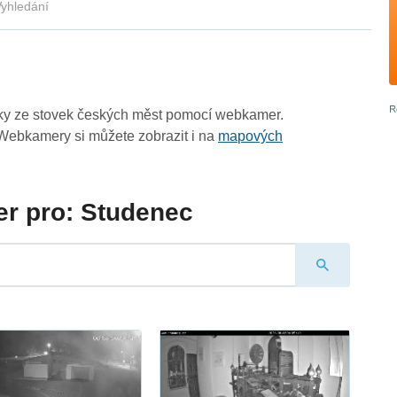
yhledání
zky ze stovek českých měst pomocí webkamer.
Webkamery si můžete zobrazit i na
mapových
r pro: Studenec