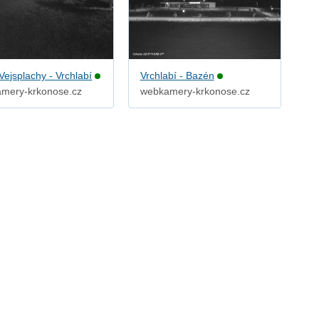
Vejsplachy - Vrchlabí
Vrchlabí - Bazén
mery-krkonose.cz
webkamery-krkonose.cz