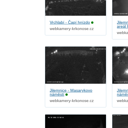
Vrchlabí - Čapí hnízdo
Jilem
areál
webkamery-krkonose.cz
webka
Jilemnice - Masarykovo
Jilem
náměstí
náměs
webkamery-krkonose.cz
webka