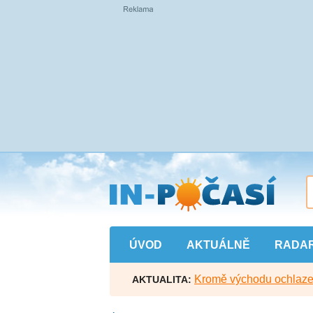
Přejít
na
hlavní
obsah
ÚVOD
AKTUÁLNĚ
RADA
Kromě východu ochlazen
AKTUALITA: