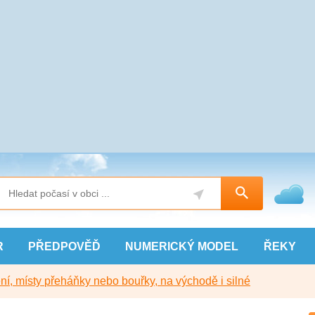
R
PŘEDPOVĚĎ
NUMERICKÝ
MODEL
ŘEKY
í, místy přeháňky nebo bouřky, na východě i silné