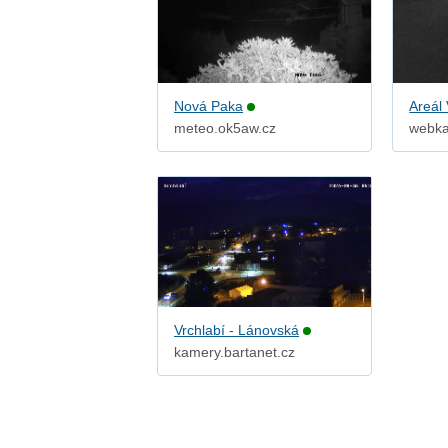
Nová Paka
Areál 
meteo.ok5aw.cz
webka
Vrchlabí - Lánovská
kamery.bartanet.cz