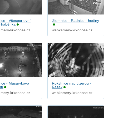
nice - Všesportovní
Jilemnice - Radnice - hodiny
 Hraběnka
mery-krkonose.cz
webkamery-krkonose.cz
nice - Masarykovo
Rokytnice nad Jizerou -
tí
Rezek
mery-krkonose.cz
webkamery-krkonose.cz