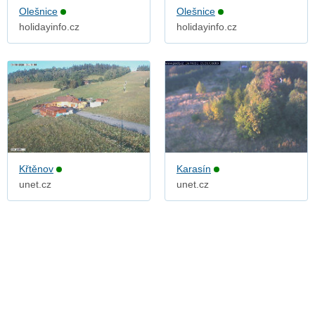
Olešnice
Olešnice
holidayinfo.cz
holidayinfo.cz
Křtěnov
Karasín
unet.cz
unet.cz