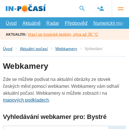
Přejít
na
hlavní
obsah
Úvod
Aktuálně
Radar
Předpověď
Numerický model
Vrací se tropické teploty, zítra až 35 °C
AKTUALITA:
Úvod
Aktuální počasí
Webkamery
Vyhledání
Webkamery
Zde se můžete podívat na aktuální obrázky ze stovek
českých měst pomocí webkamer. Webkamery vám odhalí
aktuální počasí. Webkamery si můžete zobrazit i na
mapových podkladech
.
Vyhledávání webkamer pro: Bystré