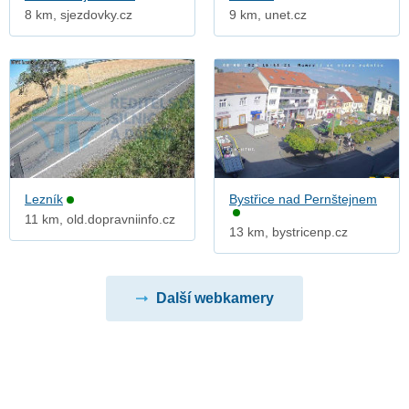
8 km, sjezdovky.cz
9 km, unet.cz
Lezník
Bystřice nad Pernštejnem
11 km, old.dopravniinfo.cz
13 km, bystricenp.cz
Další webkamery