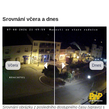
Srovnání včera a dnes
Včera
Dnes
Srovnání obrázku z posledního dostupného času (vpravo) s