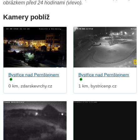
obrázkem před 24 hodinami (vlevo).
Kamery poblíž
Bystřice nad Pernštejnem
Bystřice nad Pernštejnem
0 km, zdarskevrchy.cz
1 km, bystricenp.cz