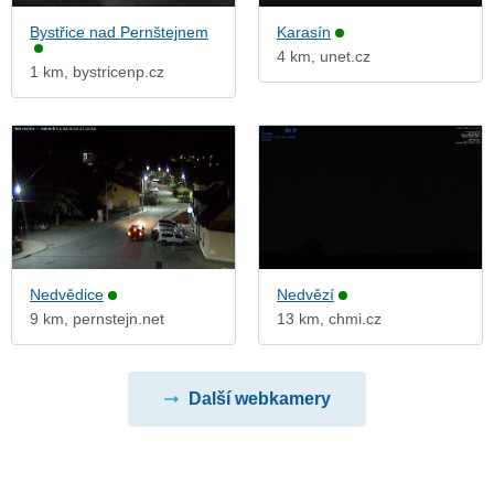
Bystřice nad Pernštejnem
Karasín
4 km, unet.cz
1 km, bystricenp.cz
Nedvědice
Nedvězí
9 km, pernstejn.net
13 km, chmi.cz
Další webkamery