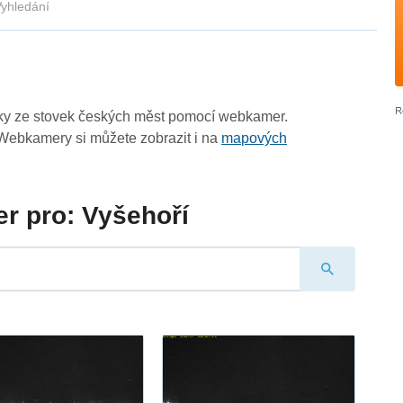
yhledání
zky ze stovek českých měst pomocí webkamer.
Webkamery si můžete zobrazit i na
mapových
r pro: Vyšehoří