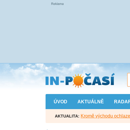
Přejít
na
hlavní
obsah
ÚVOD
AKTUÁLNĚ
RADA
Kromě východu ochlazen
AKTUALITA: