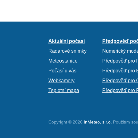
Aktuální počasí
Předpověď poč
Radarové snímky
Numerický mode
Meteostanice
Předpověď pro 
Počasí u vás
Předpověď pro 
Webkamery
Předpověď pro 
Teplotní mapa
Předpověď pro 
Copyright © 2026
InMeteo, s.r.o.
Použitím sou