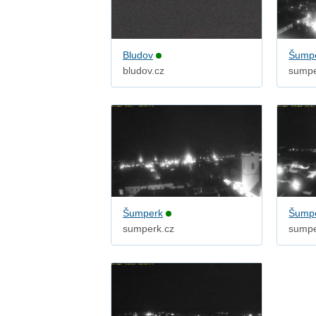
Bludov
Šump
bludov.cz
sumpe
Šumperk
Šump
sumperk.cz
sumpe