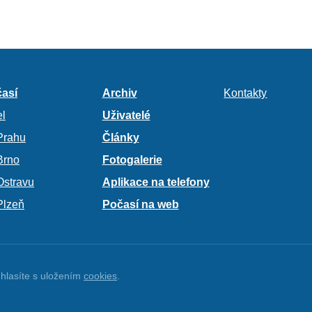
así
Archiv
Kontakty
l
Uživatelé
Prahu
Články
Brno
Fotogalerie
Ostravu
Aplikace na telefony
Plzeň
Počasí na web
hlasíte s uložením
cookies
.