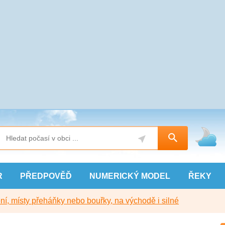
R
PŘEDPOVĚĎ
NUMERICKÝ
MODEL
ŘEKY
í, místy přeháňky nebo bouřky, na východě i silné