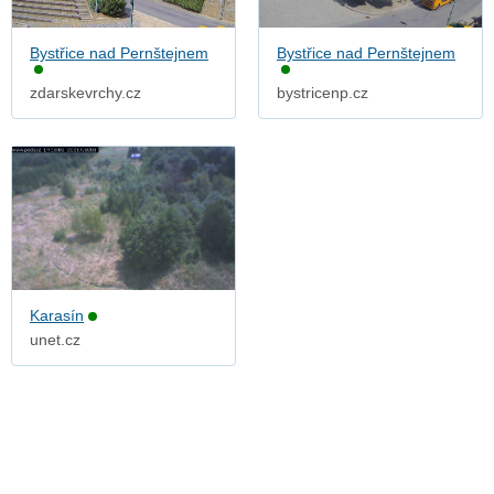
Bystřice nad Pernštejnem
Bystřice nad Pernštejnem
zdarskevrchy.cz
bystricenp.cz
Karasín
unet.cz