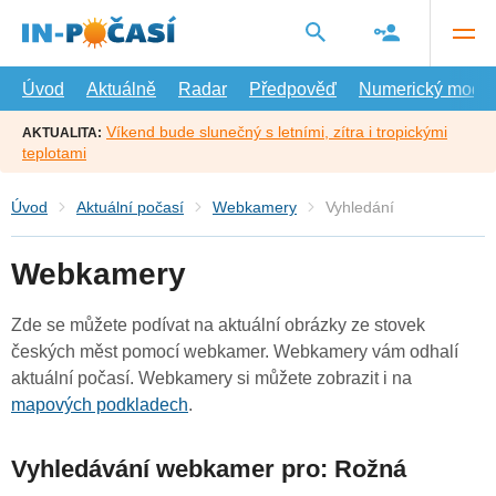
Přejít
na
hlavní
obsah
Úvod
Aktuálně
Radar
Předpověď
Numerický model
Víkend bude slunečný s letními, zítra i tropickými
AKTUALITA:
teplotami
Úvod
Aktuální počasí
Webkamery
Vyhledání
Webkamery
Zde se můžete podívat na aktuální obrázky ze stovek
českých měst pomocí webkamer. Webkamery vám odhalí
aktuální počasí. Webkamery si můžete zobrazit i na
mapových podkladech
.
Vyhledávání webkamer pro: Rožná