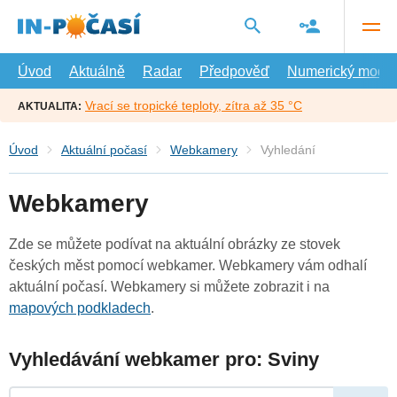
Přejít
na
hlavní
obsah
Úvod
Aktuálně
Radar
Předpověď
Numerický model
Vrací se tropické teploty, zítra až 35 °C
AKTUALITA:
Úvod
Aktuální počasí
Webkamery
Vyhledání
Webkamery
Zde se můžete podívat na aktuální obrázky ze stovek
českých měst pomocí webkamer. Webkamery vám odhalí
aktuální počasí. Webkamery si můžete zobrazit i na
mapových podkladech
.
Vyhledávání webkamer pro: Sviny