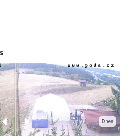
s
Dnes