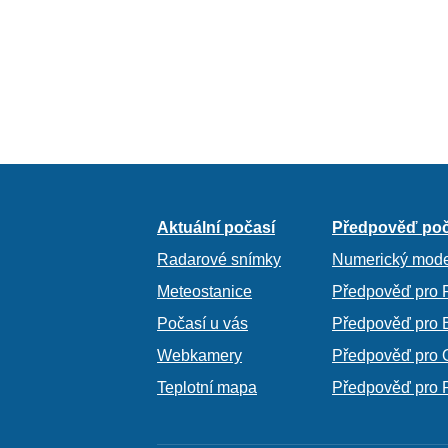
Aktuální počasí
Předpověď poč
Radarové snímky
Numerický mode
Meteostanice
Předpověď pro 
Počasí u vás
Předpověď pro 
Webkamery
Předpověď pro 
Teplotní mapa
Předpověď pro 