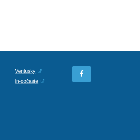
Ventusky
In-počasie