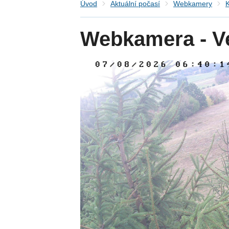
Úvod
Aktuální počasí
Webkamery
K
Webkamera - Ve