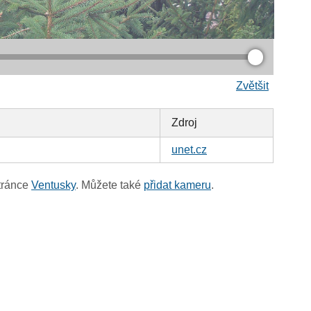
Zvětšit
Zdroj
unet.cz
tránce
Ventusky
. Můžete také
přidat kameru
.