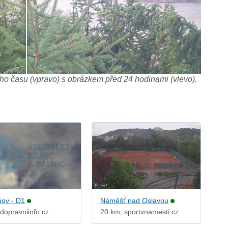
o času (vpravo) s obrázkem před 24 hodinami (vlevo).
ňov - D1
Náměšť nad Oslavou
dopravniinfo.cz
20 km, sportvnamesti.cz