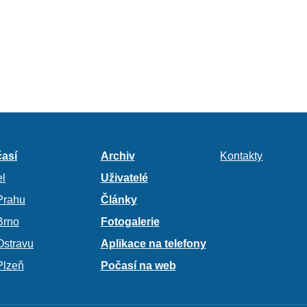
así
Archiv
Kontakty
l
Uživatelé
Prahu
Články
Brno
Fotogalerie
Ostravu
Aplikace na telefony
Plzeň
Počasí na web