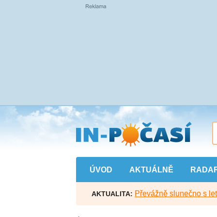
Přejít
na
hlavní
obsah
ÚVOD
AKTUÁLNĚ
RADA
Převážně slunečno s let
AKTUALITA: