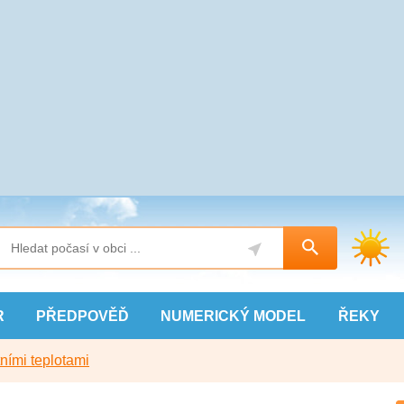
R
PŘEDPOVĚĎ
NUMERICKÝ
MODEL
ŘEKY
ními teplotami