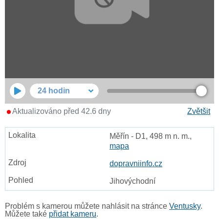
24 hodin
Aktualizováno před 42.6 dny
Zvětšit
Měřín - D1, 498 m n. m.,
mapa
dopravniinfo.cz
Jihovýchodní
Problém s kamerou můžete nahlásit na stránce
Ventusky
.
Můžete také
přidat kameru
.