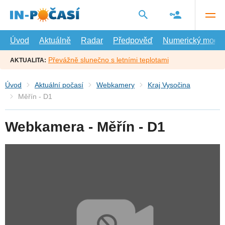
Přejít
na
hlavní
obsah
Úvod
Aktuálně
Radar
Předpověď
Numerický model
Převážně slunečno s letními teplotami
AKTUALITA:
Úvod
Aktuální počasí
Webkamery
Kraj Vysočina
Měřín - D1
Webkamera - Měřín - D1