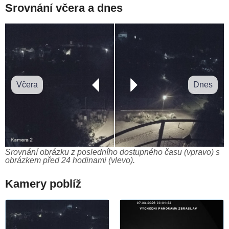
Srovnání včera a dnes
Včera
Dnes
Srovnání obrázku z posledního dostupného času (vpravo) s
obrázkem před 24 hodinami (vlevo).
Kamery poblíž