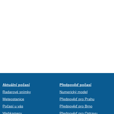
Aktuální počasí
Předpověď počasí
Radarové snímky
Numerický model
Meteostanice
Předpověď pro Prahu
Počasí u vás
Předpověď pro Brno
Webkamery
Předpověď pro Ostravu