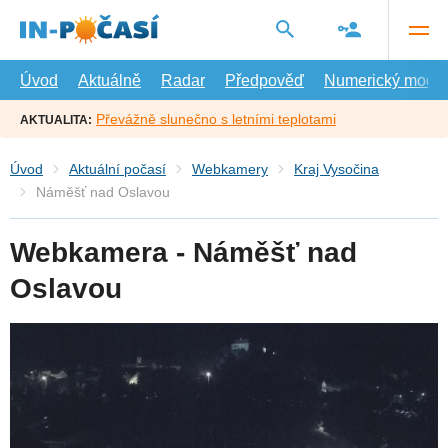
Přejít
na
hlavní
obsah
Úvod
Aktuálně
Radar
Předpověď
Numerický model
Převážně slunečno s letními teplotami
AKTUALITA:
Úvod
Aktuální počasí
Webkamery
Kraj Vysočina
Náměšť nad Oslavou
Webkamera - Náměšť nad
Oslavou