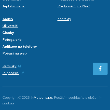
Teplotní mapa
Předpověď pro Plzeň
Archiv
Kontakty
Uživatelé
Články
Fotogalerie
Aplikace na telefony
Počasí na web
Ventusky
In-počasie
Copyright © 2026
InMeteo, s.r.o.
Použitím souhlasíte s uložením
cookies
.