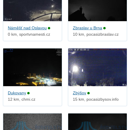
Náměšť nad Oslavou
Zbraslav u Brna
0 km, sportvnamesti.cz
10 km, pocasizbraslav.cz
Dukovany
Zbýšov
12 km, chmi.cz
15 km, pocasizbysov.info