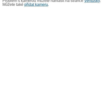
Problém s kamerou můžete nahlásit na stránce
Ventusky
.
Můžete také
přidat kameru
.