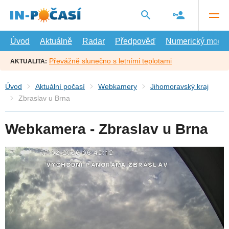
Přejít
na
hlavní
obsah
Úvod
Aktuálně
Radar
Předpověď
Numerický model
Převážně slunečno s letními teplotami
AKTUALITA:
Úvod
Aktuální počasí
Webkamery
Jihomoravský kraj
Zbraslav u Brna
Webkamera - Zbraslav u Brna