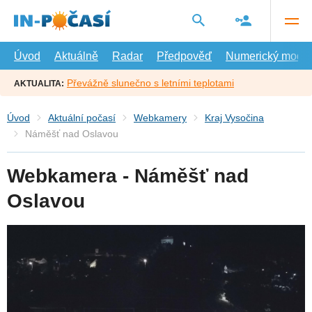
Přejít
na
hlavní
obsah
Úvod
Aktuálně
Radar
Předpověď
Numerický model
Převážně slunečno s letními teplotami
AKTUALITA:
Úvod
Aktuální počasí
Webkamery
Kraj Vysočina
Náměšť nad Oslavou
Webkamera - Náměšť nad
Oslavou