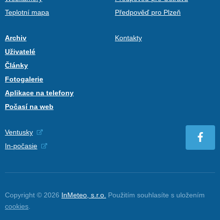
Teplotní mapa
Předpověď pro Plzeň
Archiv
Kontakty
Uživatelé
Články
Fotogalerie
Aplikace na telefony
Počasí na web
Ventusky
In-počasie
Copyright © 2026
InMeteo, s.r.o.
Použitím souhlasíte s uložením
cookies
.