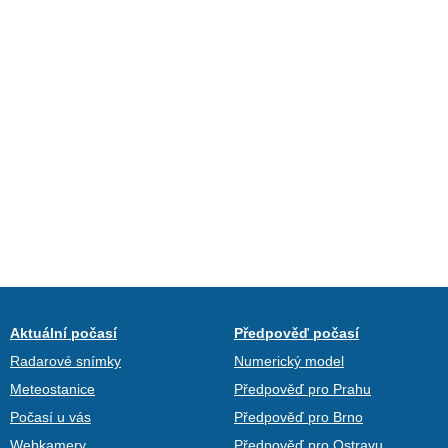
Aktuální počasí
Předpověď počasí
Radarové snímky
Numerický model
Meteostanice
Předpověď pro Prahu
Počasí u vás
Předpověď pro Brno
Webkamery
Předpověď pro Ostravu