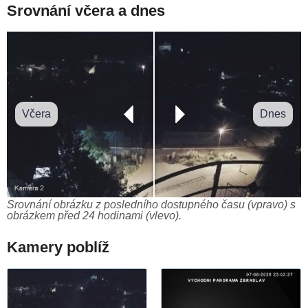
Srovnání včera a dnes
Včera
Dnes
Srovnání obrázku z posledního dostupného času (vpravo) s
obrázkem před 24 hodinami (vlevo).
Kamery poblíž