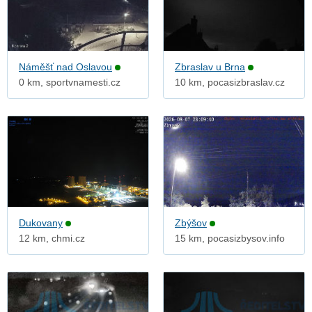
Náměšť nad Oslavou
Zbraslav u Brna
0 km, sportvnamesti.cz
10 km, pocasizbraslav.cz
Dukovany
Zbýšov
12 km, chmi.cz
15 km, pocasizbysov.info