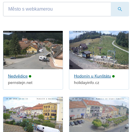
Nedvědice
Hodonín u Kunštátu
pernstejn.net
holidayinfo.cz