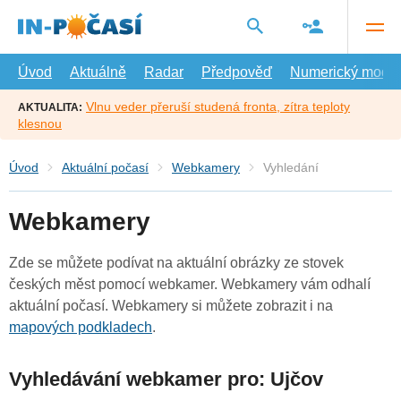
Přejít
na
hlavní
obsah
Úvod
Aktuálně
Radar
Předpověď
Numerický model
Vlnu veder přeruší studená fronta, zítra teploty
AKTUALITA:
klesnou
Úvod
Aktuální počasí
Webkamery
Vyhledání
Webkamery
Zde se můžete podívat na aktuální obrázky ze stovek
českých měst pomocí webkamer. Webkamery vám odhalí
aktuální počasí. Webkamery si můžete zobrazit i na
mapových podkladech
.
Vyhledávání webkamer pro: Ujčov