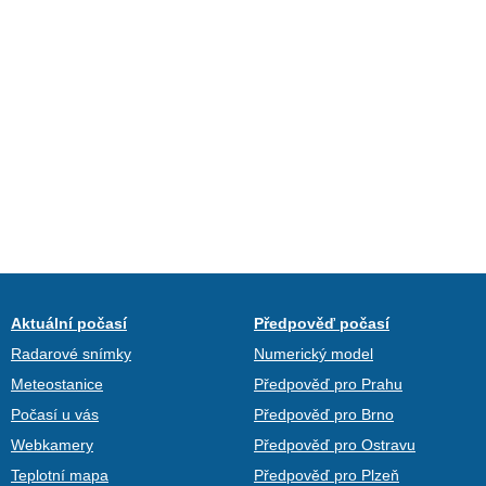
Aktuální počasí
Předpověď počasí
Radarové snímky
Numerický model
Meteostanice
Předpověď pro Prahu
Počasí u vás
Předpověď pro Brno
Webkamery
Předpověď pro Ostravu
Teplotní mapa
Předpověď pro Plzeň