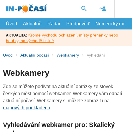
Přejít
na
hlavní
obsah
Úvod
Aktuálně
Radar
Předpověď
Numerický model
Kromě východu ochlazení, místy přeháňky nebo
AKTUALITA:
bouřky, na východě i silné
Úvod
Aktuální počasí
Webkamery
Vyhledání
Webkamery
Zde se můžete podívat na aktuální obrázky ze stovek
českých měst pomocí webkamer. Webkamery vám odhalí
aktuální počasí. Webkamery si můžete zobrazit i na
mapových podkladech
.
Vyhledávání webkamer pro: Skalický