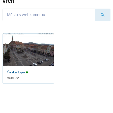
vrch
Česká Lípa
mucl.cz