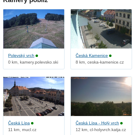
Polevský vrch
Česká Kamenice
0 km, kamery.polevsko.ski
8 km, ceska-kamenice.cz
Česká Lípa
Česká Lípa - Holý vrch
11 km, mucl.cz
12 km, cl-holyvrch.katja.cz