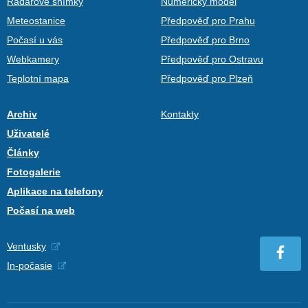
Radarové snímky
Numerický model
Meteostanice
Předpověď pro Prahu
Počasí u vás
Předpověď pro Brno
Webkamery
Předpověď pro Ostravu
Teplotní mapa
Předpověď pro Plzeň
Archiv
Kontakty
Uživatelé
Články
Fotogalerie
Aplikace na telefony
Počasí na web
Ventusky
In-počasie