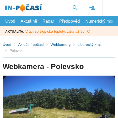
Přejít
na
hlavní
obsah
Úvod
Aktuálně
Radar
Předpověď
Numerický model
Vrací se tropické teploty, zítra až 35 °C
AKTUALITA:
Úvod
Aktuální počasí
Webkamery
Liberecký kraj
Polevsko
Webkamera - Polevsko