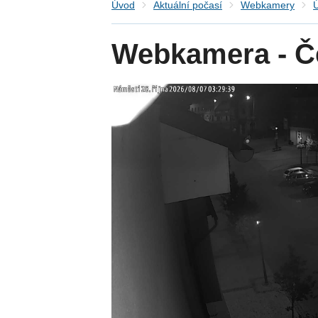
Úvod
Aktuální počasí
Webkamery
Ú
Webkamera - Č