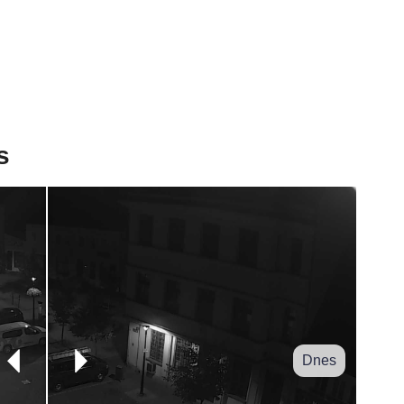
s
Dnes