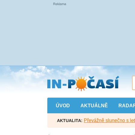
Přejít
na
hlavní
obsah
ÚVOD
AKTUÁLNĚ
RADA
Převážně slunečno s let
AKTUALITA: