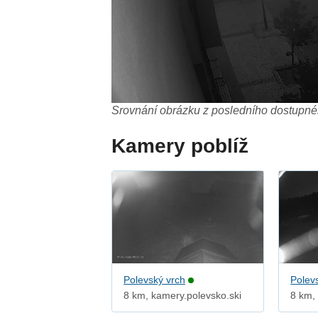
Srovnání obrázku z posledního dostupnéh
Kamery poblíž
Polevský vrch
Polev
8 km, kamery.polevsko.ski
8 km, 