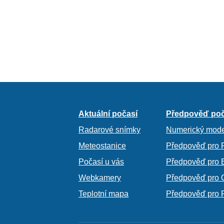
Aktuální počasí
Předpověď poč
Radarové snímky
Numerický mode
Meteostanice
Předpověď pro 
Počasí u vás
Předpověď pro 
Webkamery
Předpověď pro 
Teplotní mapa
Předpověď pro 