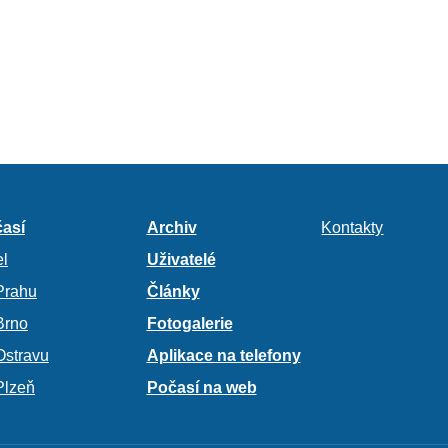
así
Archiv
Kontakty
l
Uživatelé
Prahu
Články
Brno
Fotogalerie
Ostravu
Aplikace na telefony
Plzeň
Počasí na web