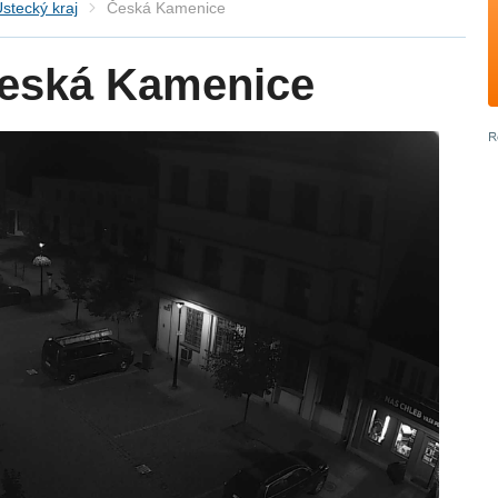
stecký kraj
Česká Kamenice
eská Kamenice