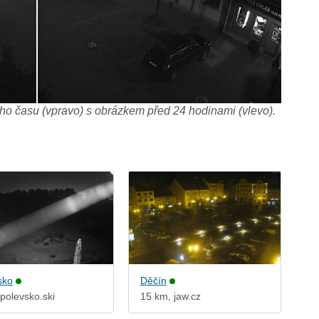
o času (vpravo) s obrázkem před 24 hodinami (vlevo).
sko
Děčín
polevsko.ski
15 km, jaw.cz