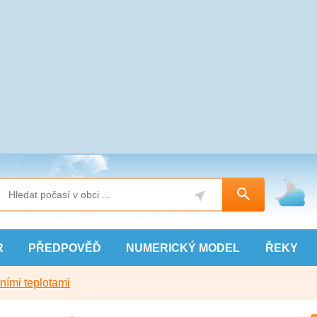
R
PŘEDPOVĚĎ
NUMERICKÝ
MODEL
ŘEKY
ními teplotami