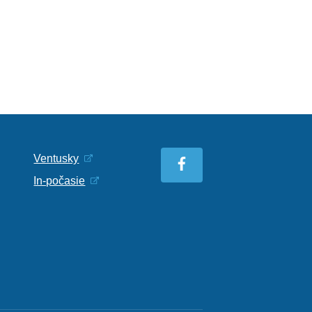
Ventusky
In-počasie