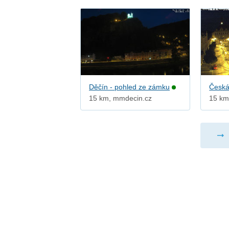
Děčín - pohled ze zámku
Česká
15 km, mmdecin.cz
15 km