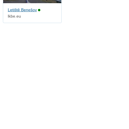
Letiště Benešov
lkbe.eu