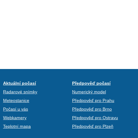
Aktuální počasí
Předpověď počasí
Radarové snímky
Numerický model
Meteostanice
Předpověď pro Prahu
Počasí u vás
Předpověď pro Brno
Webkamery
Předpověď pro Ostravu
Teplotní mapa
Předpověď pro Plzeň