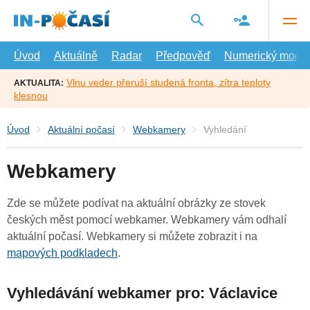
Přejít
na
hlavní
obsah
Úvod
Aktuálně
Radar
Předpověď
Numerický model
Vlnu veder přeruší studená fronta, zítra teploty
AKTUALITA:
klesnou
Úvod
Aktuální počasí
Webkamery
Vyhledání
Webkamery
Zde se můžete podívat na aktuální obrázky ze stovek
českých měst pomocí webkamer. Webkamery vám odhalí
aktuální počasí. Webkamery si můžete zobrazit i na
mapových podkladech
.
Vyhledávání webkamer pro: Václavice