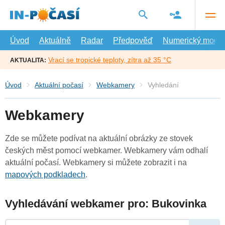
Přejít
na
hlavní
obsah
Úvod
Aktuálně
Radar
Předpověď
Numerický model
Vrací se tropické teploty, zítra až 35 °C
AKTUALITA:
Úvod
Aktuální počasí
Webkamery
Vyhledání
Webkamery
Zde se můžete podívat na aktuální obrázky ze stovek
českých měst pomocí webkamer. Webkamery vám odhalí
aktuální počasí. Webkamery si můžete zobrazit i na
mapových podkladech
.
Vyhledávání webkamer pro: Bukovinka