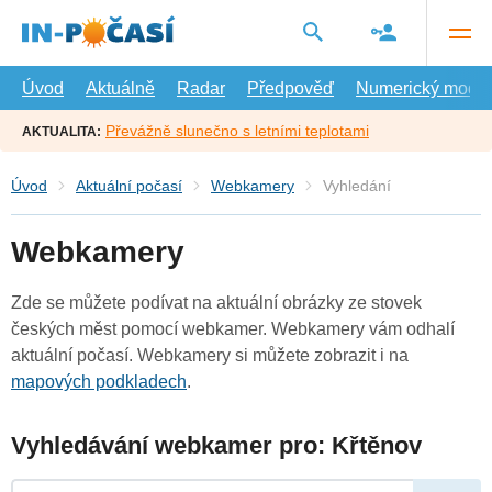
Přejít
na
hlavní
obsah
Úvod
Aktuálně
Radar
Předpověď
Numerický model
Převážně slunečno s letními teplotami
AKTUALITA:
Úvod
Aktuální počasí
Webkamery
Vyhledání
Webkamery
Zde se můžete podívat na aktuální obrázky ze stovek
českých měst pomocí webkamer. Webkamery vám odhalí
aktuální počasí. Webkamery si můžete zobrazit i na
mapových podkladech
.
Vyhledávání webkamer pro: Křtěnov