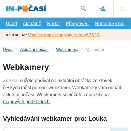
Přejít
na
hlavní
obsah
Úvod
Aktuálně
Radar
Předpověď
Numerický model
Vrací se tropické teploty, zítra až 35 °C
AKTUALITA:
Úvod
Aktuální počasí
Webkamery
Vyhledání
Webkamery
Zde se můžete podívat na aktuální obrázky ze stovek
českých měst pomocí webkamer. Webkamery vám odhalí
aktuální počasí. Webkamery si můžete zobrazit i na
mapových podkladech
.
Vyhledávání webkamer pro: Louka