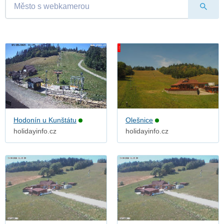
Hodonín u Kunštátu
Olešnice
holidayinfo.cz
holidayinfo.cz