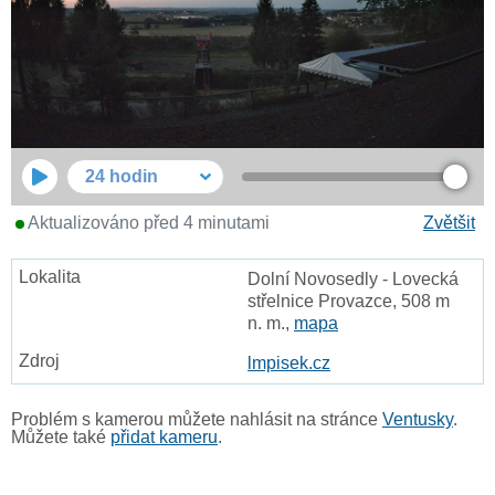
24 hodin
Aktualizováno před 4 minutami
Zvětšit
Dolní Novosedly - Lovecká
střelnice Provazce, 508 m
n. m.,
mapa
lmpisek.cz
Problém s kamerou můžete nahlásit na stránce
Ventusky
.
Můžete také
přidat kameru
.