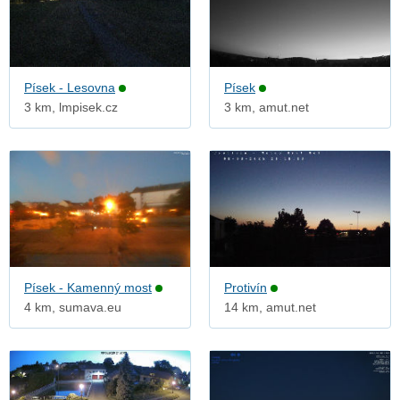
Písek - Lesovna
Písek
3 km, lmpisek.cz
3 km, amut.net
Písek - Kamenný most
Protivín
4 km, sumava.eu
14 km, amut.net