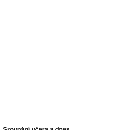
Srovnání včera a dnes