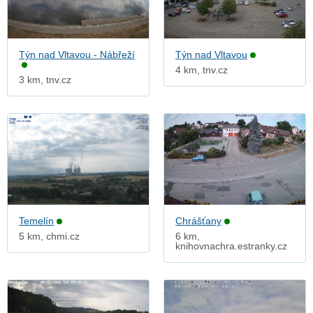
Týn nad Vltavou - Nábřeží
Týn nad Vltavou
4 km, tnv.cz
3 km, tnv.cz
Temelín
Chrášťany
5 km, chmi.cz
6 km,
knihovnachra.estranky.cz