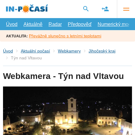
Přejít
na
hlavní
obsah
Úvod
Aktuálně
Radar
Předpověď
Numerický model
Převážně slunečno s letními teplotami
AKTUALITA:
Úvod
Aktuální počasí
Webkamery
Jihočeský kraj
Týn nad Vltavou
Webkamera - Týn nad Vltavou