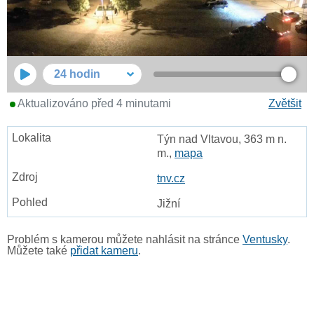
24 hodin
Aktualizováno před 4 minutami
Zvětšit
Týn nad Vltavou, 363 m n.
m.,
mapa
tnv.cz
Jižní
Problém s kamerou můžete nahlásit na stránce
Ventusky
.
Můžete také
přidat kameru
.