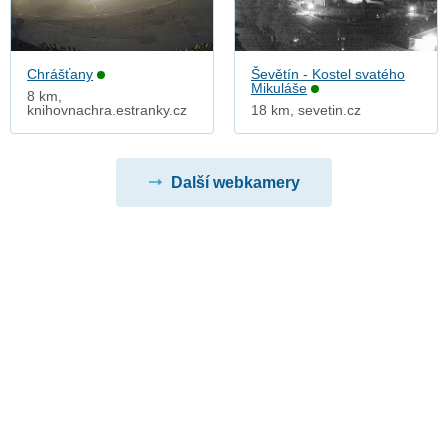
Chrášťany
Ševětín - Kostel svatého
Mikuláše
8 km,
knihovnachra.estranky.cz
18 km, sevetin.cz
Další webkamery