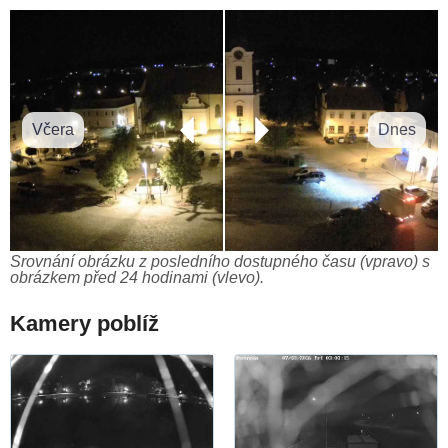
Včera
Dnes
Srovnání obrázku z posledního dostupného času (vpravo) s
obrázkem před 24 hodinami (vlevo).
Kamery poblíž