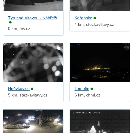
Týn nad Vltavou - Nábřeží
Kořensko
4 km, stezkavltavy.cz
0 km, tnv.cz
Hněvkovice
Temelín
5 km, stezkavltavy.cz
6 km, chmi.cz