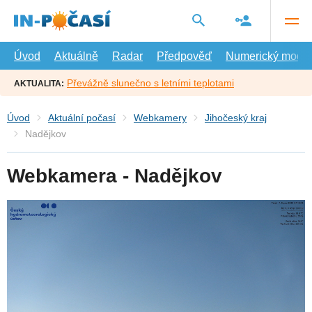
Přejít
na
hlavní
obsah
Úvod
Aktuálně
Radar
Předpověď
Numerický model
Převážně slunečno s letními teplotami
AKTUALITA:
Úvod
Aktuální počasí
Webkamery
Jihočeský kraj
Nadějkov
Webkamera - Nadějkov