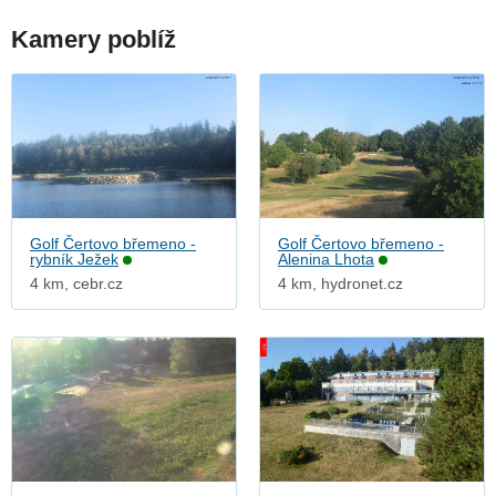
Kamery poblíž
Golf Čertovo břemeno -
Golf Čertovo břemeno -
rybník Ježek
Alenina Lhota
4 km, cebr.cz
4 km, hydronet.cz