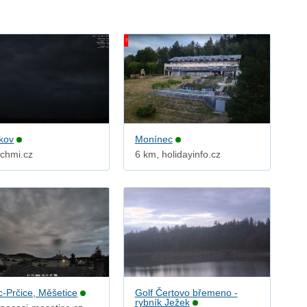
kov
Monínec
 chmi.cz
6 km, holidayinfo.cz
c-Prčice, Měšetice
Golf Čertovo břemeno -
rybník Ježek