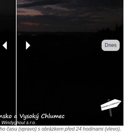
Dnes
o času (vpravo) s obrázkem před 24 hodinami (vlevo).