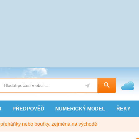
R
PŘEDPOVĚĎ
NUMERICKÝ
MODEL
ŘEKY
y přeháňky nebo bouřky, zejména na východě