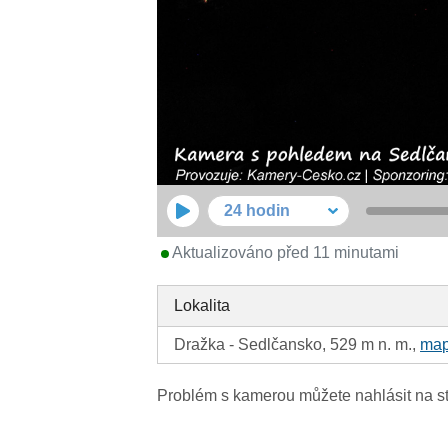
24 hodin
Aktualizováno před 11 minutami
Lokalita
Dražka - Sedlčansko, 529 m n. m.,
ma
Problém s kamerou můžete nahlásit na s