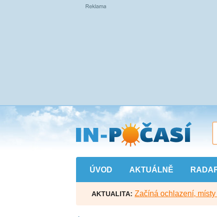
Přejít
na
hlavní
obsah
ÚVOD
AKTUÁLNĚ
RADA
Začíná ochlazení, míst
AKTUALITA: