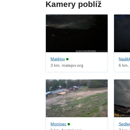
Kamery poblíž
Matějov
Naděj
3 km, matejov.org
6 km,
Monínec
Sedle