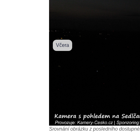
Včera
Srovnání obrázku z posledního dostupnéh