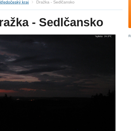
tředočeský kraj
Dražka - Sedlčansko
ažka - Sedlčansko