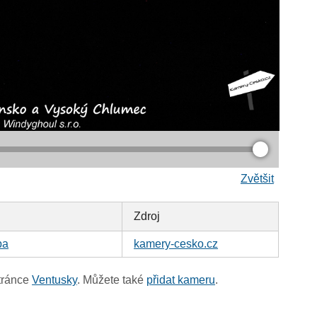
Zvětšit
Zdroj
pa
kamery-cesko.cz
tránce
Ventusky
. Můžete také
přidat kameru
.