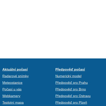
Aktuální počasí
Předpověď počasí
Radarové snímky
Numerický model
Meteostanice
Předpověď pro Prahu
Počasí u vás
Předpověď pro Brno
Webkamery
Předpověď pro Ostravu
Teplotní mapa
Předpověď pro Plzeň