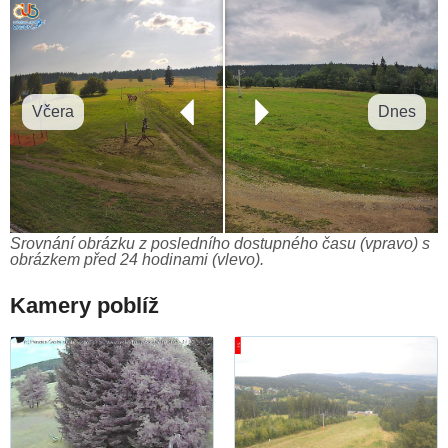
Včera
Dnes
Srovnání obrázku z posledního dostupného času (vpravo) s
obrázkem před 24 hodinami (vlevo).
Kamery poblíž