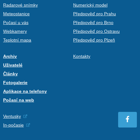
Radarové snímky
Numerický model
Meteostanice
Předpověď pro Prahu
Počasí u vás
Předpověď pro Brno
Webkamery
Předpověď pro Ostravu
Teplotní mapa
Předpověď pro Plzeň
Archiv
Kontakty
Uživatelé
Články
Fotogalerie
Aplikace na telefony
Počasí na web
Ventusky
In-počasie