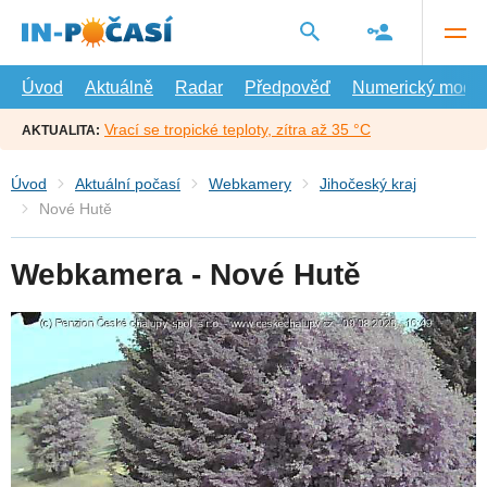
Přejít
na
hlavní
obsah
Úvod
Aktuálně
Radar
Předpověď
Numerický model
Vrací se tropické teploty, zítra až 35 °C
AKTUALITA:
Úvod
Aktuální počasí
Webkamery
Jihočeský kraj
Nové Hutě
Webkamera - Nové Hutě