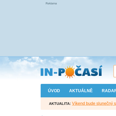
Přejít
na
hlavní
obsah
ÚVOD
AKTUÁLNĚ
RADA
Víkend bude slunečný s l
AKTUALITA: