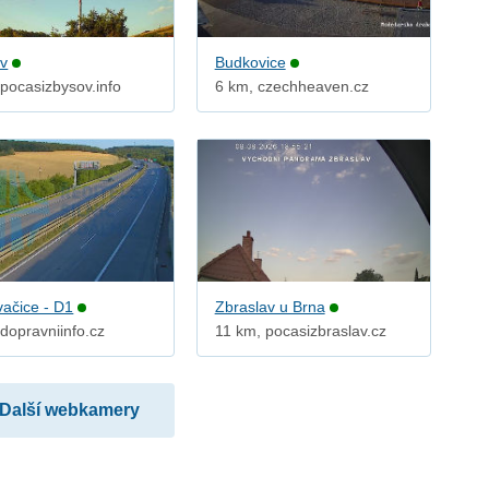
v
Budkovice
 pocasizbysov.info
6 km, czechheaven.cz
vačice - D1
Zbraslav u Brna
dopravniinfo.cz
11 km, pocasizbraslav.cz
Další webkamery