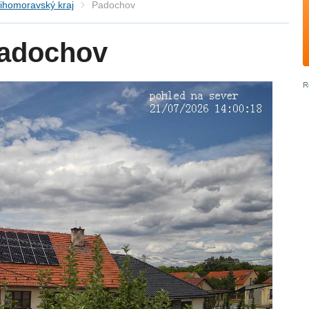
ihomoravský kraj
Padochov
adochov