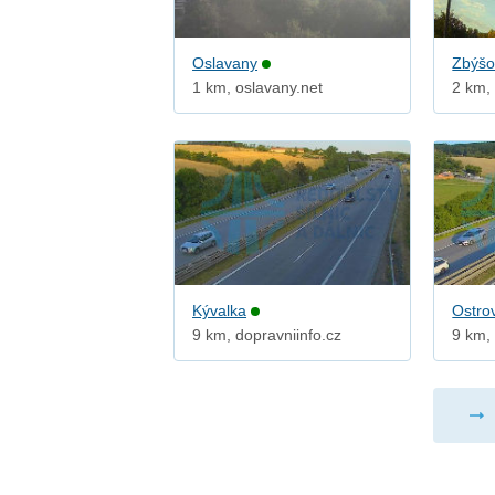
Oslavany
Zbýšo
1 km, oslavany.net
2 km,
Kývalka
Ostro
9 km, dopravniinfo.cz
9 km, 