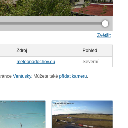
Zvětšit
Zdroj
Pohled
meteopadochov.eu
Severní
tránce
Ventusky
. Můžete také
přidat kameru
.