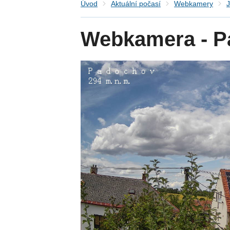
Úvod
Aktuální počasí
Webkamery
J
Webkamera - P