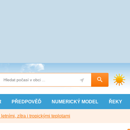
R
PŘEDPOVĚĎ
NUMERICKÝ
MODEL
ŘEKY
etními, zítra i tropickými teplotami