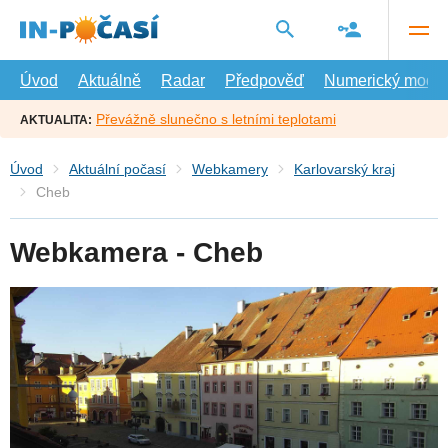
Přejít
na
hlavní
obsah
Úvod
Aktuálně
Radar
Předpověď
Numerický model
Převážně slunečno s letními teplotami
AKTUALITA:
Úvod
Aktuální počasí
Webkamery
Karlovarský kraj
Cheb
Webkamera - Cheb