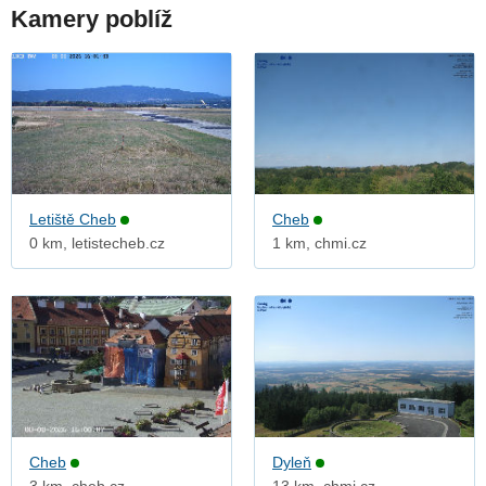
Kamery poblíž
Letiště Cheb
Cheb
0 km, letistecheb.cz
1 km, chmi.cz
Cheb
Dyleň